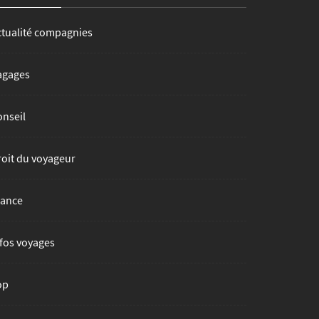
ctualité compagnies
agages
onseil
roit du voyageur
rance
fos voyages
op