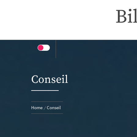
Skip
Bi
to
content
Conseil
Home
Conseil