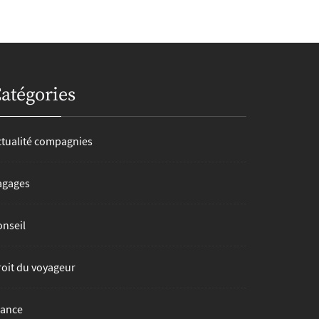
atégories
ctualité compagnies
agages
onseil
roit du voyageur
rance