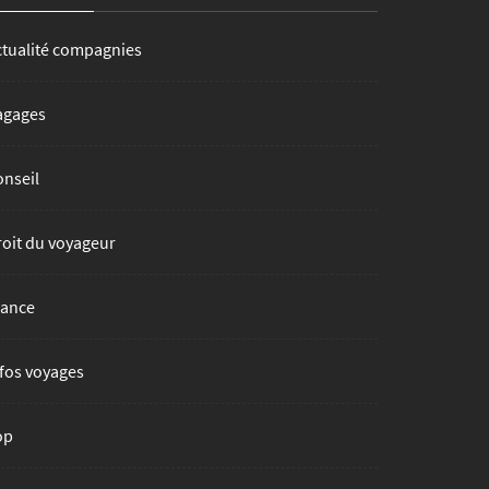
ctualité compagnies
agages
onseil
roit du voyageur
rance
fos voyages
op