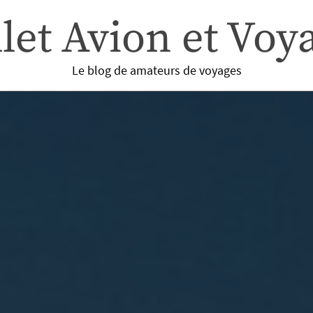
llet Avion et Voy
Le blog de amateurs de voyages