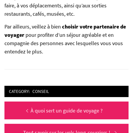
faire, à vos déplacements, ainsi qu’aux sorties
restaurants, cafés, musées, etc.
Par ailleurs, veillez à bien
choisir votre partenaire de
voyager
pour profiter d’un séjour agréable et en
compagnie des personnes avec lesquelles vous vous
entendez le plus.
CATEGORY:
CONSEIL
Navigation
Previous
À quoi sert un guide de voyage ?
de
post:
l’article
Next
Tout savoir sur les vols long-courriers !