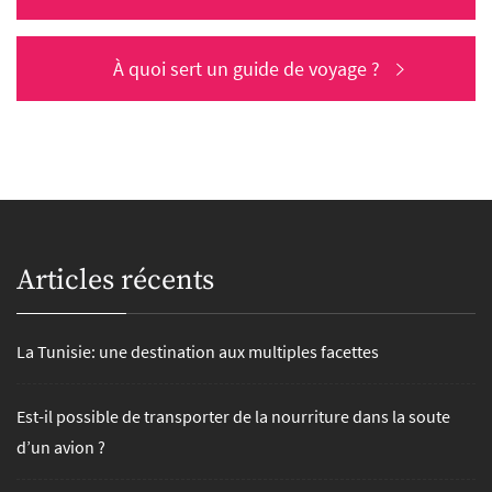
de
post:
l’article
Next
À quoi sert un guide de voyage ?
post:
Articles récents
La Tunisie: une destination aux multiples facettes
Est-il possible de transporter de la nourriture dans la soute
d’un avion ?